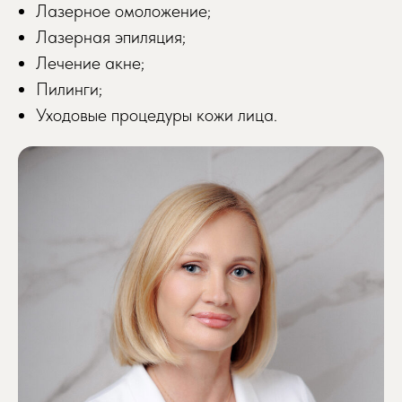
Лазерное омоложение;
Лазерная эпиляция;
Лечение акне;
Пилинги;
Записаться на приём
Уходовые процедуры кожи лица.
Просто заполните форму, мы свяжемся
с вами и запишем вас в удобное время
Обратите внимание: некоторые
специалисты могут иметь ограниченное
количество свободных мест, поэтому
рекомендуем записываться заранее.
Желаемая дата приема