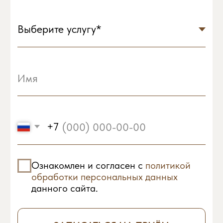
+7 (3842) 44‒60‒59
info@clinic-equilibrium.ru
Юридическая информация
© 2024 Клиника
эстетической медицины
"ЭКВИЛИБРИУМ"
Разработано в
мэйк