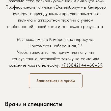
Позвольте себе роскошь ухоженной и сияющей кожи.
Профессионалы клиники «Эквилибриум» в Кемерово
подберут индивидуальный протокол алмазного
пилинга и аппаратной терапии с учетом
Записаться на приём
особенностей вашей кожи и желаемого результата.
Просто заполните форму, мы свяжемся
с вами и запишем вас в удобное время
Мы находимся в Кемерово по адресу ул.
Притомская набережная, 17.
Обратите внимание: некоторые
Чтобы записаться на прием или получить
специалисты могут иметь ограниченное
количество свободных мест, поэтому
консультацию, оставляйте заявку на сайте или
рекомендуем записываться заранее.
позвоните нам по телефону:
+7 (3842) 44‒60‒59
.
Записаться на приём
Желаемая дата приема
Врачи и специалисты