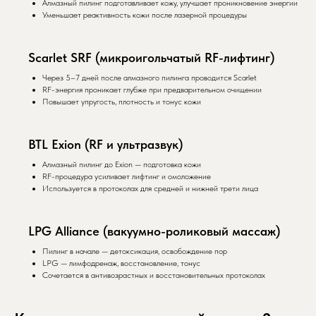
Алмазный пилинг подготавливает кожу, улучшает проникновение энергии
Уменьшает реактивность кожи после лазерной процедуры
Scarlet SRF (микроигольчатый RF-лифтинг)
Через 5–7 дней после алмазного пилинга проводится Scarlet
RF-энергия проникает глубже при предварительном очищении
Повышает упругость, плотность и тонус кожи
BTL Exion (RF и ультразвук)
Алмазный пилинг до Exion — подготовка кожи
RF-процедура усиливает лифтинг и омоложение
Используется в протоколах для средней и нижней трети лица
LPG Alliance (вакуумно-роликовый массаж)
Пилинг в начале — детоксикация, освобождение пор
LPG — лимфодренаж, восстановление, тонус
Сочетается в антивозрастных и восстановительных протоколах