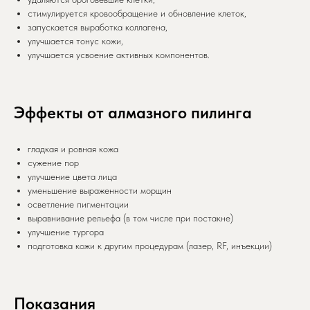
стимулируется кровообращение и обновление клеток,
запускается выработка коллагена,
улучшается тонус кожи,
улучшается усвоение активных компонентов.
Эффекты от алмазного пилинга
гладкая и ровная кожа
сужение пор
улучшение цвета лица
уменьшение выраженности морщин
осветление пигментации
выравнивание рельефа (в том числе при постакне)
улучшение тургора
подготовка кожи к другим процедурам (лазер, RF, инъекции)
Показания