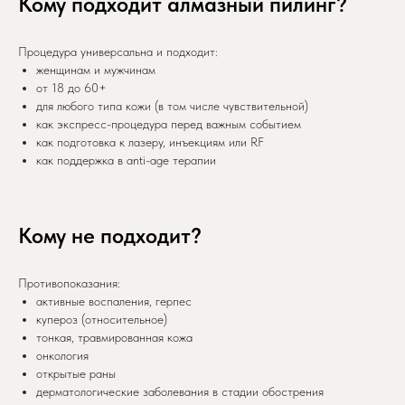
Кому подходит алмазный пилинг?
Процедура универсальна и подходит:
женщинам и мужчинам
от 18 до 60+
для любого типа кожи (в том числе чувствительной)
как экспресс-процедура перед важным событием
как подготовка к лазеру, инъекциям или RF
как поддержка в anti-age терапии
Кому не подходит?
Противопоказания:
активные воспаления, герпес
купероз (относительное)
тонкая, травмированная кожа
онкология
открытые раны
дерматологические заболевания в стадии обострения