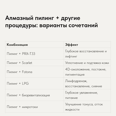
Алмазный пилинг + другие
процедуры: варианты сочетаний
Комбинация
Эффект
Глубокое восстановление и
Пилинг + PRX‑T33
лифтинг
Пилинг + Scarlet
Уплотнение и подтяжка кожи
4D-омоложение, постакне,
Пилинг + Fotona
пигментация
Лимфодренаж,
Пилинг + LPG
восстановление, сияние
Глубокое увлажнение,
Пилинг + биоревитализация
питание
Улучшение тонуса, отток
Пилинг + микротоки
жидкости