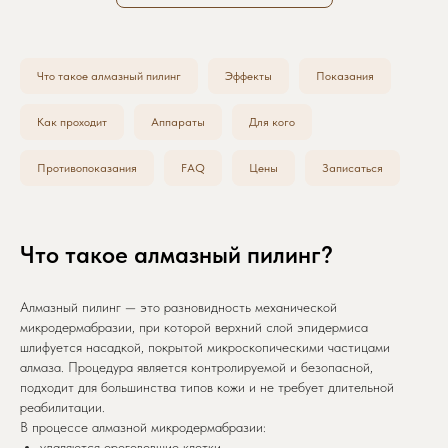
Что такое алмазный пилинг
Эффекты
Показания
Как проходит
Аппараты
Для кого
Противопоказания
FAQ
Цены
Записаться
Что такое алмазный пилинг?
Алмазный пилинг — это разновидность механической
микродермабразии, при которой верхний слой эпидермиса
шлифуется насадкой, покрытой микроскопическими частицами
алмаза. Процедура является контролируемой и безопасной,
подходит для большинства типов кожи и не требует длительной
реабилитации.
В процессе алмазной микродермабразии:
удаляются ороговевшие клетки,