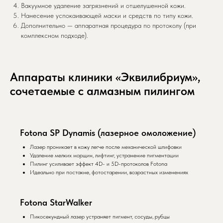
Вакуумное удаление загрязнений и отшелушенной кожи.
Нанесение успокаивающей маски и средств по типу кожи.
Дополнительно — аппаратная процедура по протоколу (при
комплексном подходе).
Аппараты клиники «Эквилибриум»,
сочетаемые с алмазным пилингом
Fotona SP Dynamis (лазерное омоложение)
Лазер проникает в кожу легче после механической шлифовки
Удаление мелких морщин, лифтинг, устранение пигментации
Пилинг усиливает эффект 4D- и 5D-протоколов Fotona
Идеально при постакне, фотостарении, возрастных изменениях
Fotona StarWalker
Пикосекундный лазер устраняет пигмент, сосуды, рубцы