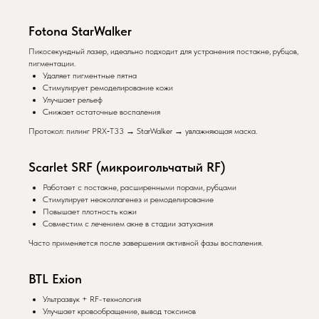
Fotona StarWalker
Пикосекундный лазер, идеально подходит для устранения постакне, рубцов,
пигментации.
Удаляет пигментные пятна
Стимулирует ремоделирование кожи
Улучшает рельеф
Снижает остаточные воспаления
Протокол: пилинг PRX‑T33 → StarWalker → увлажняющая маска.
Scarlet SRF (микроигольчатый RF)
Работает с постакне, расширенными порами, рубцами
Стимулирует неоколлагенез и ремоделирование
Повышает плотность кожи
Совместим с лечением акне в стадии затухания
Часто применяется после завершения активной фазы воспаления.
BTL Exion
Ультразвук + RF-технология
Улучшает кровообращение, вывод токсинов