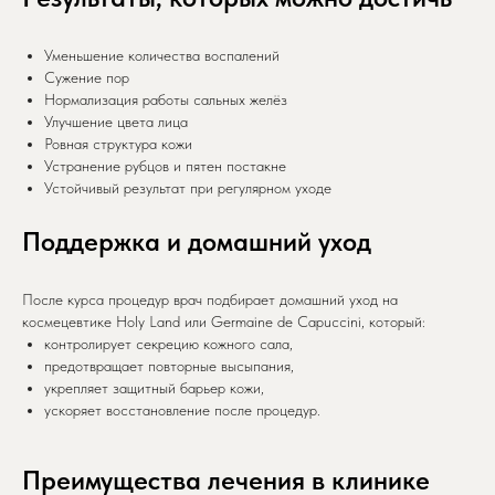
Уменьшение количества воспалений
Сужение пор
Нормализация работы сальных желёз
Улучшение цвета лица
Ровная структура кожи
Устранение рубцов и пятен постакне
Устойчивый результат при регулярном уходе
Поддержка и домашний уход
После курса процедур врач подбирает домашний уход на
космецевтике Holy Land или Germaine de Capuccini, который:
контролирует секрецию кожного сала,
предотвращает повторные высыпания,
укрепляет защитный барьер кожи,
ускоряет восстановление после процедур.
Преимущества лечения в клинике