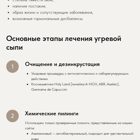
наличие постакне,
образ жизни и сопутствующие заболевания,
возможные гормональные дисбалансы.
Основные этапы лечения угревой
сыпи
Очищение и дезинкрустация
Уходовые процедуры с антисептическим и себорегулирующим
действием
Космецевтика Holy Land (линейка A-NOX, ABR, Azelaic),
Germaine de Capuccini
Химические пилинги
Используем только проверенные пилинги, представленные на нашем
сайте:
Азелаиновый — антибактериальный, подходит для чувствительной
кожи