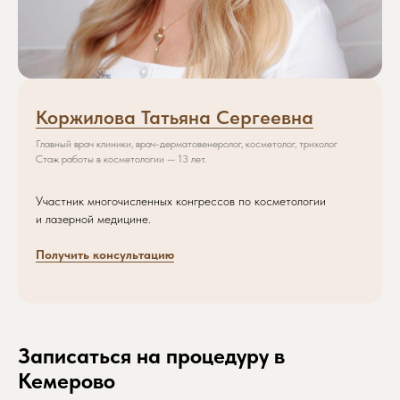
Коржилова Татьяна Сергеевна
Главный врач клиники, врач-дерматовенеролог, косметолог, трихолог
Стаж работы в косметологии — 13 лет.
Записаться на приём
Участник многочисленных конгрессов по косметологии
Просто заполните форму, мы свяжемся
и лазерной медицине.
с вами и запишем вас в удобное время
Получить консультацию
Обратите внимание: некоторые
специалисты могут иметь ограниченное
количество свободных мест, поэтому
рекомендуем записываться заранее.
Записаться на процедуру в
Кемерово