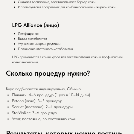
Снижает воспаление, восстанавливает барьер кожи
Используется в программах для комбинированной и жирной кожи
LPG Alliance (лицо)
Лимфодренаж
Вывод метаболитов
Улучшение микроциркуляции
Повышение клеточного метаболизма
LPG применяется в конце курса для восстановления кожи и профилактики
новых высыпаний.
Сколько процедур нужно?
Курс подбирается индивидуально. Обычно:
Пилинги: 4–6 процедур (1 раз в 10–14 дней)
Fotona (акне): 3–5 процедур
Scarlet (постакне): 2–4 процедуры
StarWalker: 3–6 процедур
Уход: постоянно, по состоянию кожи
Результаты, которых можно достичь