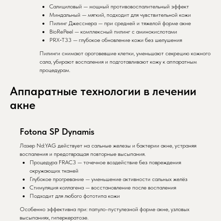
Салициловый — мощный противовоспалительный эффект
Миндальный — мягкий, подходит для чувствительной кожи
Пилинг Джесснера — при средней и тяжелой форме акне
BioRePeel — комплексный пилинг с аминокислотами
PRX‑T33 — глубокое обновление кожи без шелушения
Пилинги снимают ороговевшие клетки, уменьшают секрецию кожного
сала, убирают воспаления и подготавливают кожу к аппаратным
процедурам.
Аппаратные технологии в лечении
акне
Fotona SP Dynamis
Лазер Nd:YAG действует на сальные железы и бактерии акне, устраняя
воспаления и предотвращая повторные высыпания.
Процедура FRAC3 — точечное воздействие без повреждения
окружающих тканей
Глубокое прогревание — уменьшение активности сальных желёз
Стимуляция коллагена — восстановление после воспаления
Подходит для любого фототипа кожи
Особенно эффективна при: папуло-пустулезной форме акне, узловых
высыпаниях, гиперкератозе.