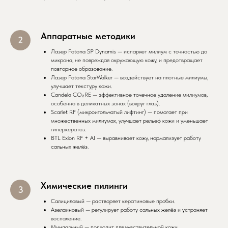
Аппаратные методики
Лазер Fotona SP Dynamis — испаряет милиум с точностью до
микрона, не повреждая окружающую кожу, и предотвращает
повторное образование.
Лазер Fotona StarWalker — воздействует на плотные милиумы,
улучшает текстуру кожи.
Candela CO₂RE — эффективное точечное удаление милиумов,
особенно в деликатных зонах (вокруг глаз).
Scarlet RF (микроигольчатый лифтинг) — помогает при
множественных милиумах, улучшает рельеф кожи и уменьшает
гиперкератоз.
BTL Exion RF + AI — выравнивает кожу, нормализует работу
сальных желёз.
Химические пилинги
Салициловый — растворяет кератиновые пробки.
Азелаиновый — регулирует работу сальных желёз и устраняет
воспаление.
Миндальный — подходит для чувствительной кожи.