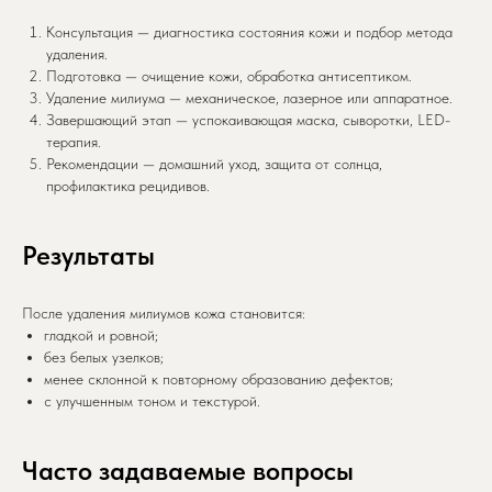
Консультация — диагностика состояния кожи и подбор метода
удаления.
Подготовка — очищение кожи, обработка антисептиком.
Удаление милиума — механическое, лазерное или аппаратное.
Завершающий этап — успокаивающая маска, сыворотки, LED-
терапия.
Рекомендации — домашний уход, защита от солнца,
профилактика рецидивов.
Результаты
После удаления милиумов кожа становится:
гладкой и ровной;
без белых узелков;
менее склонной к повторному образованию дефектов;
с улучшенным тоном и текстурой.
Часто задаваемые вопросы