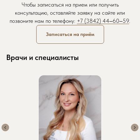
Чтобы записаться на прием или получить
консультацию, оставляйте заявку на сайте или
позвоните нам по телефону:
+7 (3842) 44‒60‒59
.
Записаться на приём
Записаться на приём
Просто заполните форму, мы свяжемся
с вами и запишем вас в удобное время
Врачи и специалисты
Обратите внимание: некоторые
специалисты могут иметь ограниченное
количество свободных мест, поэтому
рекомендуем записываться заранее.
Желаемая дата приема