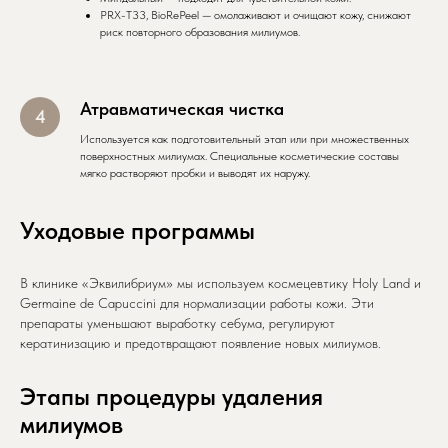
PRX-T33, BioRePeel — омолаживают и очищают кожу, снижают
риск повторного образования милиумов.
Атравматическая чистка
Используется как подготовительный этап или при множественных
поверхностных милиумах. Специальные косметические составы
мягко растворяют пробки и выводят их наружу.
Уходовые программы
В клинике «Эквилибриум» мы используем космецевтику Holy Land и
Germaine de Capuccini для нормализации работы кожи. Эти
препараты уменьшают выработку себума, регулируют
кератинизацию и предотвращают появление новых милиумов.
Этапы процедуры удаления
милиумов