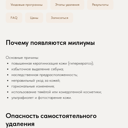
Уходовые программы
Этапы удаления
Результаты
FAQ
Цены
Записаться
Почему появляются милиумы
Основные причины:
повышенная кератинизация кожи (гиперкератоз);
избыточное выделение себума;
наследственная предрасположенность;
неправильный уход за кожей;
гормональные изменения;
использование тяжёлой или комедогенной косметики;
ультрафиолет и фотостарение кожи.
Опасность самостоятельного
удаления