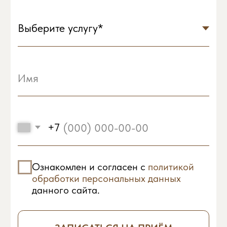
Я хочу
Цены
Акции
Вакансии
Купить сертификат
Кемерово, ул. Притомская набережная, 17
Часы работы: c 10:00 до 21:00
+7 (3842) 44‒60‒59
info@clinic-equilibrium.ru
Юридическая информация
© 2024 Клиника
эстетической медицины
"ЭКВИЛИБРИУМ"
Разработано в
мэйк