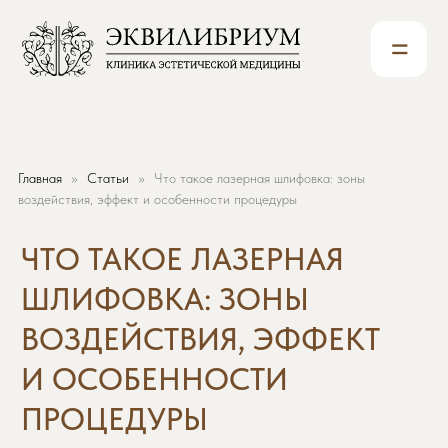
=
Главная
Статьи
Что такое лазерная шлифовка: зоны
ЧТО ТАКОЕ ЛАЗЕРНАЯ
воздействия, эффект и особенности процедуры
ШЛИФОВКА: ЗОНЫ
ВОЗДЕЙСТВИЯ, ЭФФЕКТ
И ОСОБЕННОСТИ
ПРОЦЕДУРЫ