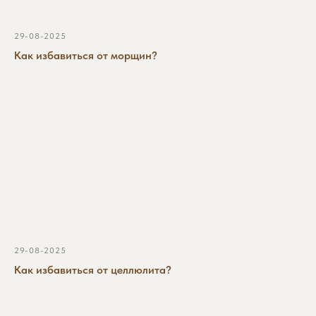
29-08-2025
Кемерово, ул. Притомская набережная, 17
Как избавиться от морщин?
Часы работы: c 10:00 до 21:00
+7 (3842) 44‒60‒59
info@clinic-equilibrium.ru
Юридическая информация
© 2024 Клиника
эстетической медицины
"ЭКВИЛИБРИУМ"
Разработано в
мэйк
29-08-2025
Как избавиться от целлюлита?