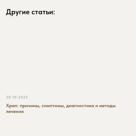
Другие статьи:
Желаемая дата приема
+7
20-10-2025
Храп: причины, симптомы, диагностика и методы
Ознакомлен и согласен с
политикой
лечения
обработки персональных данных
данного сайта.
ЗАПИСАТЬСЯ НА ПРИЁМ