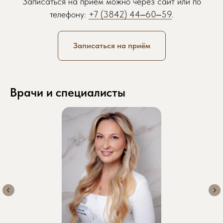
Записаться на прием можно через сайт или по
телефону:
+7 (3842) 44‒60‒59
.
Обратите внимание: некоторые
специалисты могут иметь ограниченное
количество свободных мест, поэтому
Записаться на приём
рекомендуем записываться заранее.
Врачи и специалисты
Желаемая дата приема