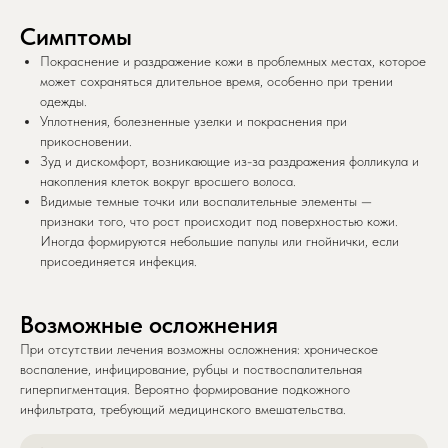
Симптомы
Покраснение и раздражение кожи в проблемных местах, которое
может сохраняться длительное время, особенно при трении
одежды.
Уплотнения, болезненные узелки и покраснения при
прикосновении.
Зуд и дискомфорт, возникающие из-за раздражения фолликула и
накопления клеток вокруг вросшего волоса.
Видимые темные точки или воспалительные элементы —
признаки того, что рост происходит под поверхностью кожи.
Иногда формируются небольшие папулы или гнойнички, если
присоединяется инфекция.
Возможные осложнения
При отсутствии лечения возможны осложнения: хроническое
воспаление, инфицирование, рубцы и поствоспалительная
гиперпигментация. Вероятно формирование подкожного
инфильтрата, требующий медицинского вмешательства.