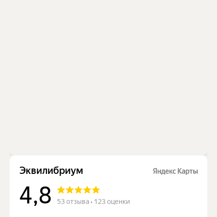
Я хочу
Цены
Акции
Вакансии
Купить сертификат
Кемерово, ул. Притомская набережная, 17
Часы работы: c 10:00 до 21:00
+7 (3842) 44‒60‒59
info@clinic-equilibrium.ru
Юридическая информация
© 2024 Клиника
эстетической медицины
"ЭКВИЛИБРИУМ"
Разработано в
мэйк