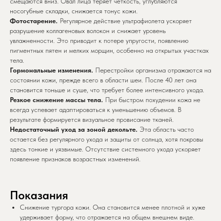
смещаются вниз. Овал лица теряет четкость, углубляются
носогубные складки, снижается тонус кожи.
Фотостарение.
Регулярное действие ультрафиолета ускоряет
разрушение коллагеновых волокон и снижает уровень
увлажненности. Это приводит к потере упругости, появлению
пигментных пятен и мелких морщин, особенно на открытых участках
тела.
Гормональные изменения.
Перестройки организма отражаются на
состоянии кожи, прежде всего в области шеи. После 40 лет она
становится тоньше и суше, что требует более интенсивного ухода.
Резкое снижение массы тела.
При быстром похудении кожа не
всегда успевает адаптироваться к уменьшению объемов. В
результате формируется визуальное провисание тканей.
Недостаточный уход за зоной декольте.
Эта область часто
остается без регулярного ухода и защиты от солнца, хотя покровы
здесь тонкие и уязвимые. Отсутствие системного ухода ускоряет
появление признаков возрастных изменений.
Показания
Снижение тургора кожи. Она становится менее плотной и хуже
удерживает форму, что отражается на общем внешнем виде.