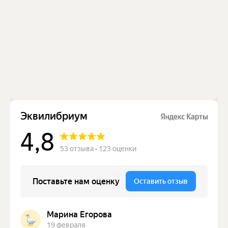
Купить сертификат
Кемерово, ул. Притомская набережная, 17
Часы работы: c 10:00 до 21:00
+7 (3842) 44‒60‒59
info@clinic-equilibrium.ru
Юридическая информация
© 2024 Клиника
эстетической медицины
"ЭКВИЛИБРИУМ"
Разработано в
мэйк