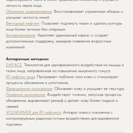
четкость овала лица.
Объемное моделирование
. Восстанавливает утраченные объемы и
улучшает четкость линий.
Векторный лифтинг
. Позволяет подтянуть ткани и сделать контуры
лица более четкими без операции.
Биоармирование
. Укрепляет дермальный каркас и создает
дополнительную поддержку, замедляя появление возрастных
изменений.
Аппаратные методики
EMFACE
. Технология для одновременного воздействия на мышцы и
ткани лица, направленная на повышение мышечного тонуса
RF-лифтинг лица
. Прогревает глубокие слои кожи и стимулирует
процессы обновления и уплотнения.
Фракционное омоложение
. Обновляет кожу и улучшает ее текстуру.
Лазерное омоложение
. Воздействует точечно, запуская процессы
обновления, выравнивает рельеф и делает кожу более гладкой и
свежей.
VOLNEWMER для RF-лифтинга
. Аппарат нового поколения с
контролируемым радиочастотным воздействием для выраженной
подтяжки.