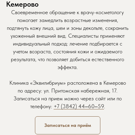
Кемерово
Своевременное обращение к врачу-косметологу
помогает замедлить возрастные изменения,
подтянуть кожу лица, шеи и зоны декольте, сохранить
ухоженный внешний вид. Специалисты применяют
индивидуальный подход: лечение подбирается с
учетом возраста, состояния кожи и ожидаемого
результата, что позволяет добиться естественного
эффекта.
Клиника «Эквилибриум» расположена в Кемерово
Записаться на приём
по адресу: ул. Притомская набережная, 17.
Записаться на прием можно через сайт или по
Просто заполните форму, мы свяжемся
телефону:
+7 (3842) 44‒60‒59
.
с вами и запишем вас в удобное время
Обратите внимание: некоторые
Записаться на приём
специалисты могут иметь ограниченное
количество свободных мест, поэтому