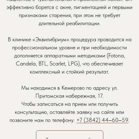
эффективно борется с акне, пигментацией и первыми
Обратите внимание: некоторые
специалисты могут иметь ограниченное
признаками старения, при этом не требует
количество свободных мест, поэтому
длительной реабилитации.
рекомендуем записываться заранее.
В клинике «Эквилибриум» процедура проводится на
профессиональном уровне и при необходимости
дополняется аппаратными методиками (Fotona,
Желаемая дата приема
Candela, BTL, Scarlet, LPG), что обеспечивает
комплексный и стойкий результат.
Мы находимся в Кемерово по адресу ул.
Притомская набережная, 17.
Чтобы записаться на прием или получить
консультацию, оставляйте заявку на сайте или
позвоните нам по телефону:
+7 (3842) 44‒60‒59
.
+7