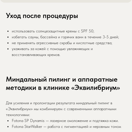
Уход после процедуры
использовать солнцезащитные кремы с SPF 50;
избегать сауны, бассейна и горячих ванн в течение 3-5 дней;
не применять агрессивные скрабы и кислотные средства;
ухаживать за кожей с помощью увлажняющих и
восстанавливающих кремов.
Миндальный пилинг и аппаратные
методики в клинике «Эквилибриум»
Для усиления и пролонгации результата миндальный пилинг в
«Эквилибриум» мы комбинируем с современными аппаратными
технологиями:
Fotona SP Dynamis — лазерное омоложение и подтяжка кожи.
Fotona StarWalker — работа с пигментацией и неровным тоном