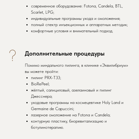
современное оборудование: Fotona, Candela, BTL,
Scarlet, LPG;
индивидуальные программы ухода и омоложения;
полный спектр инъекционных и аппаратных методик;
комфортные условия и внимательный подход.
Дополнительные процедуры
Помимо миндального пилинга, в клинике «Эквилибриум»
вы можете пройти:
пилинг PRX-T33;
BioRePeel;
жёлтый, салициловый, азелаиновый и пилинг
Джесснера;
уходовые программы на космецевтике Holy Land и
Germaine de Capuccini;
лазерное омоложение на Fotona и Candela;
контурную пластику, биоревитализацию и
ботулинотерапию.