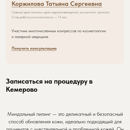
Коржилова Татьяна Сергеевна
Главный врач клиники, врач-дерматовенеролог, косметолог, трихолог
Стаж работы в косметологии — 13 лет.
Участник многочисленных конгрессов по косметологии
и лазерной медицине.
Получить консультацию
Записаться на процедуру в
Кемерово
Записаться на приём
Миндальный пилинг — это деликатный и безопасный
Просто заполните форму, мы свяжемся
способ обновления кожи, идеально подходящий для
с вами и запишем вас в удобное время
пациентов с чувствительной и проблемной кожей. Он