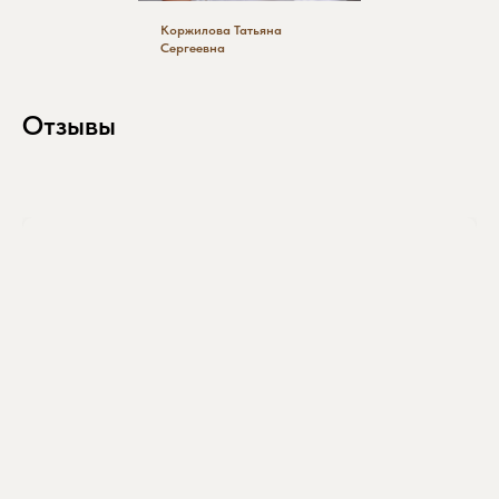
Я хочу
Коржилова Татьяна
Цены
Сергеевна
Акции
Вакансии
Купить сертификат
Отзывы
Кемерово, ул. Притомская набережная, 17
Часы работы: c 10:00 до 21:00
+7 (3842) 44‒60‒59
info@clinic-equilibrium.ru
Юридическая информация
© 2024 Клиника
эстетической медицины
"ЭКВИЛИБРИУМ"
Разработано в
мэйк