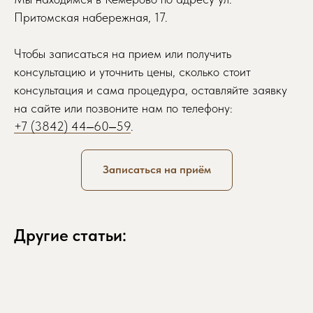
Притомская набережная, 17.
Чтобы записаться на прием или получить
консультацию и уточнить цены, сколько стоит
консультация и сама процедура, оставляйте заявку
+7
на сайте или позвоните нам по телефону:
+7 (3842) 44‒60‒59
.
Ознакомлен и согласен с
политикой
обработки персональных данных
данного сайта.
Записаться на приём
ЗАПИСАТЬСЯ НА ПРИЁМ
Другие статьи:
Услуги
О нас
Инъекционная
Клиника
косметология
Наша команда
Уходовая
До / После
эстетическая