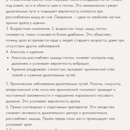
под кожей, но и в области шеи и глотки. Это механически сужает
дыхательные пути и повышает вероятность коллапса при
расслаблении мышц во сне. Ожирение — одна из наиболее частых
причин храпа у мужчин.
3. Возрастные изменения. С возрастом тонус мышц глотки
снижается, ткани становятся более дряблыми. Это объясняет,
почему храп встречается чаще у людей старшего возраста, даже при
отсутствии других заболеваний.
4. Алкоголь и курение:
Алкоголь расслабляет мышцы глотки, снижает контроль над
дыханием и усиливает вероятность вибрации.
Курение раздражает слизистую, вызывает хронический отёк
тканей и сужение дыхательных путей.
5. Хронические заболевания дыхательных путей. Риниты, синуситы,
аллергический отёк носа или хронический тонзиллит приводят к
постоянной заложенности и нарушению нормального носового
дыхания. Это усиливает вероятность храпа.
6. Прием снотворных и седативных препаратов. Эти лекарства
снижают активность дыхательного центра и дополнительно
расслабляют мышцы. Приём перед сном часто провоцирует или
усиливает храп.
7. Гормональные изменения. У женщин в период менопаузы