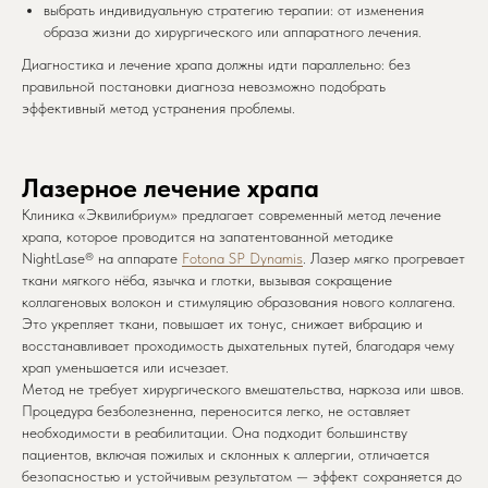
выбрать индивидуальную стратегию терапии: от изменения
образа жизни до хирургического или аппаратного лечения.
Диагностика и лечение храпа должны идти параллельно: без
правильной постановки диагноза невозможно подобрать
эффективный метод устранения проблемы.
Лазерное лечение храпа
Клиника «Эквилибриум» предлагает современный метод лечение
храпа, которое проводится на запатентованной методике
NightLase® на аппарате
Fotona SP Dynamis
. Лазер мягко прогревает
ткани мягкого нёба, язычка и глотки, вызывая сокращение
коллагеновых волокон и стимуляцию образования нового коллагена.
Это укрепляет ткани, повышает их тонус, снижает вибрацию и
восстанавливает проходимость дыхательных путей, благодаря чему
храп уменьшается или исчезает.
Метод не требует хирургического вмешательства, наркоза или швов.
Процедура безболезненна, переносится легко, не оставляет
необходимости в реабилитации. Она подходит большинству
пациентов, включая пожилых и склонных к аллергии, отличается
безопасностью и устойчивым результатом — эффект сохраняется до