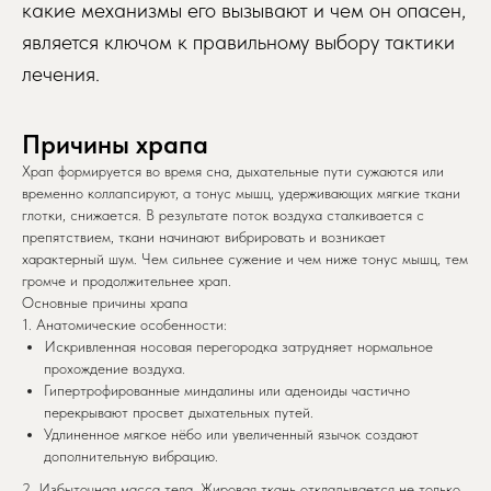
какие механизмы его вызывают и чем он опасен,
является ключом к правильному выбору тактики
лечения.
Причины храпа
Храп формируется во время сна, дыхательные пути сужаются или
временно коллапсируют, а тонус мышц, удерживающих мягкие ткани
глотки, снижается. В результате поток воздуха сталкивается с
препятствием, ткани начинают вибрировать и возникает
характерный шум. Чем сильнее сужение и чем ниже тонус мышц, тем
громче и продолжительнее храп.
Основные причины храпа
1. Анатомические особенности:
Искривленная носовая перегородка затрудняет нормальное
прохождение воздуха.
Гипертрофированные миндалины или аденоиды частично
перекрывают просвет дыхательных путей.
Удлиненное мягкое нёбо или увеличенный язычок создают
дополнительную вибрацию.
2. Избыточная масса тела. Жировая ткань откладывается не только