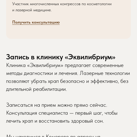
Участник многочисленных конгрессов по косметологии
и лазерной медицине.
Записаться на приём
Получить консультацию
Просто заполните форму, мы свяжемся
с вами и запишем вас в удобное время
Обратите внимание: некоторые
Запись в клинику «Эквилибриум»
специалисты могут иметь ограниченное
количество свободных мест, поэтому
Клиника «Эквилибриум» предлагает современные
рекомендуем записываться заранее.
методы диагностики и лечения. Лазерные технологии
позволяют убрать храп безопасно и эффективно, без
длительной реабилитации.
Желаемая дата приема
Записаться на прием можно прямо сейчас.
Консультация специалиста — первый шаг, чтобы
лечить храп и восстановить здоровый сон.
Мы находимся в Кемерово по адресу ул.