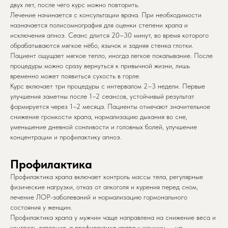
двух лет, после чего курс можно повторить.
Лечение начинается с консультации врача. При необходимости
назначается полисомнография для оценки степени храпа и
исключения апноэ. Сеанс длится 20–30 минут, во время которого
обрабатываются мягкое нёбо, язычок и задняя стенка глотки.
Пациент ощущает мягкое тепло, иногда легкое покалывание. После
процедуры можно сразу вернуться к привычной жизни, лишь
временно может появиться сухость в горле.
Курс включает три процедуры с интервалом 2–3 недели. Первые
улучшения заметны после 1–2 сеансов, устойчивый результат
формируется через 1–2 месяца. Пациенты отмечают значительное
снижение громкости храпа, нормализацию дыхания во сне,
уменьшение дневной сонливости и головных болей, улучшение
концентрации и профилактику апноэ.
Профилактика
Профилактика храпа включает контроль массы тела, регулярные
физические нагрузки, отказ от алкоголя и курения перед сном,
лечение ЛОР-заболеваний и нормализацию гормонального
состояния у женщин.
Профилактика храпа у мужчин чаще направлена на снижение веса и
контроль давления, а профилактика храпа у женщин — на