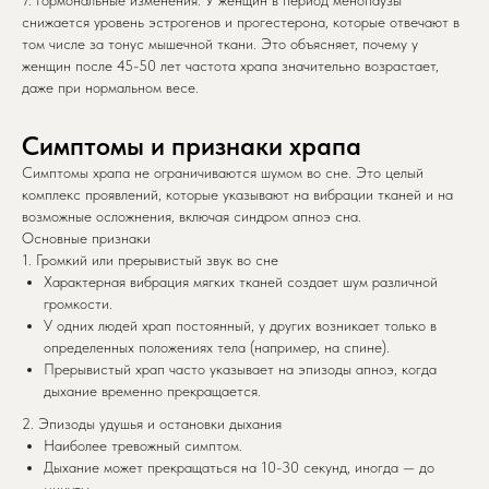
снижается уровень эстрогенов и прогестерона, которые отвечают в
том числе за тонус мышечной ткани. Это объясняет, почему у
женщин после 45-50 лет частота храпа значительно возрастает,
даже при нормальном весе.
Симптомы и признаки храпа
Симптомы храпа не ограничиваются шумом во сне. Это целый
комплекс проявлений, которые указывают на вибрации тканей и на
возможные осложнения, включая синдром апноэ сна.
Основные признаки
1. Громкий или прерывистый звук во сне
Характерная вибрация мягких тканей создает шум различной
громкости.
У одних людей храп постоянный, у других возникает только в
определенных положениях тела (например, на спине).
Прерывистый храп часто указывает на эпизоды апноэ, когда
дыхание временно прекращается.
2. Эпизоды удушья и остановки дыхания
Наиболее тревожный симптом.
Дыхание может прекращаться на 10-30 секунд, иногда — до
минуты.