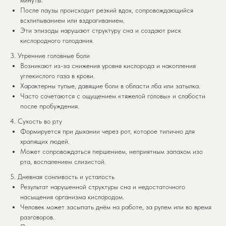
После паузы происходит резкий вдох, сопровождающийся
всхлипыванием или вздрагиванием.
Эти эпизоды нарушают структуру сна и создают риск
кислородного голодания.
3. Утренние головные боли
Возникают из-за снижения уровня кислорода и накопления
углекислого газа в крови.
Характерны тупые, давящие боли в области лба или затылка.
Часто сочетаются с ощущением «тяжелой головы» и слабости
после пробуждения.
4. Сухость во рту
Формируется при дыхании через рот, которое типично для
храпящих людей.
Может сопровождаться першением, неприятным запахом изо
рта, воспалением слизистой.
5. Дневная сонливость и усталость
Результат нарушенной структуры сна и недостаточного
насыщения организма кислородом.
Человек может засыпать днём на работе, за рулем или во время
разговоров.